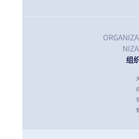
ORGANIZA
NIZ
组