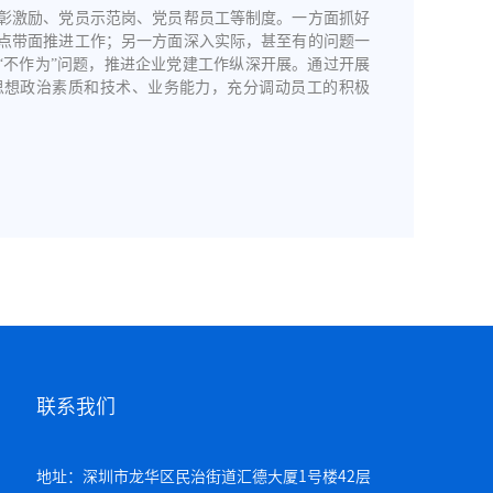
彰激励、党员示范岗、党员帮员工等制度。一方面抓好
点带面推进工作；另一方面深入实际，甚至有的问题一
“不作为”问题，推进企业党建工作纵深开展。通过开展
思想政治素质和技术、业务能力，充分调动员工的积极
联系我们
地址：深圳市龙华区民治街道汇德大厦1号楼42层