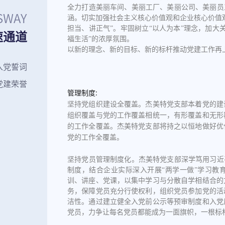
全力打造美丽车间、美丽工厂、美丽公司、美丽员
SWAY
涵。切实加强社会主义核心价值观和企业核心价值
担当、讲正气”。牢固树立“以人为本”理念，加大
速通道
福生活”的浓厚氛围。
以新的理念、新的目标、新的标杆推动党建工作再
入党誓词
党建荣誉
管理制度:
坚持党组织建设全覆盖。
杰美特党支部本着党的建
组织覆盖与党的工作覆盖相统一，有形覆盖和无形
的工作全覆盖。杰美特党支部将持之以恒地做好优
党的工作全覆盖。
坚持党员管理制度化。
杰美特党支部深学笃用习近
制度，结合企业实际深入开展“两学一做”学习教
训、讲座、党课，以集中学习与分散自学相结合的
务，保障党员充分行使权利，组织党员参加党的活
洁性。通过建立健全入党前公示等预审制度和入党
党员，力争让每名党员都能成为一面旗帜，一根标