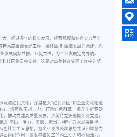
长壮大，经过多年的稳步发展，经营规模和综合实力居全
美特高度重视党建工作，始终坚持“围绕发展抓党建，抓
企业发展同频共振、互促共进，为企业发展定向导航。
市宝能科技园委员会支持，这是对杰美特在党建工作中的努
承沉淀红色文化，深度植入“红色基因”和企业文化相融
血液，增强队伍战斗力；打造红色引擎，提升创新驱动
化，推动党建高质量发展。杰美特党支部抓企业党建，
：促进“杰出、活力、美丽、担当、特别”五大发展目标。
特色社会主义思想，为企业发展凝聚思想共识和智慧力
群团组织作用，激发每名员工的内生动力和积极活力。