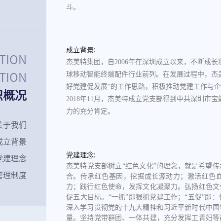
斗。
成立背景:
TION
杰美特集团，自2006年在深圳成立以来，不断成
球移动智能终端配件行业前列。在发展过程中，杰
ATION
好党建促发展”的工作思路，积极推动党建工作与
织概况
2018年11月，杰美特成立党支部得到中共深圳
力的充分肯定。
关于我们
成立背景
党建理念:
党建理念
杰美特党支部树立“红色文化”的理念，就是希望传
管理制度
合。传承红色基因，挖掘成长源动力；激活红色
力；践行红色使命，发挥文化凝聚力。弘扬红色文
促五大目标。“一抓”即狠抓党建工作；“五促”即
深入学习贯彻党的十九大精神和习近平新时代中国
量。坚持党带群团、一体共建，充分发挥工青妇等