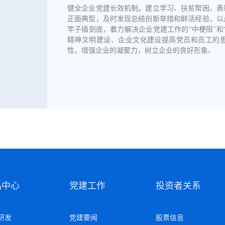
健全企业党建长效机制。
建立学习、扶贫帮困、表
正面典型，及时发现总结创新举措和鲜活经验，以
竿子插到底，着力解决企业党建工作的“中梗阻”和
精神文明建设、企业文化建设提高党员和员工的
性，增强企业的凝聚力，树立企业的良好形象
。
品中心
党建工作
投资者关系
研发
党建要闻
股票信息