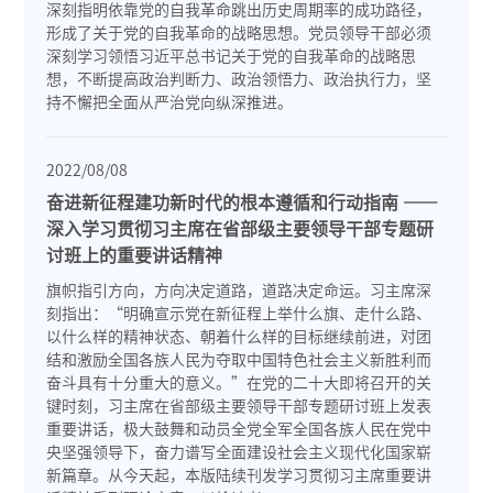
深刻指明依靠党的自我革命跳出历史周期率的成功路径，
形成了关于党的自我革命的战略思想。党员领导干部必须
深刻学习领悟习近平总书记关于党的自我革命的战略思
想，不断提高政治判断力、政治领悟力、政治执行力，坚
持不懈把全面从严治党向纵深推进。
2022/08/08
奋进新征程建功新时代的根本遵循和行动指南 ——
深入学习贯彻习主席在省部级主要领导干部专题研
讨班上的重要讲话精神
旗帜指引方向，方向决定道路，道路决定命运。习主席深
刻指出：“明确宣示党在新征程上举什么旗、走什么路、
以什么样的精神状态、朝着什么样的目标继续前进，对团
结和激励全国各族人民为夺取中国特色社会主义新胜利而
奋斗具有十分重大的意义。”在党的二十大即将召开的关
键时刻，习主席在省部级主要领导干部专题研讨班上发表
重要讲话，极大鼓舞和动员全党全军全国各族人民在党中
央坚强领导下，奋力谱写全面建设社会主义现代化国家崭
新篇章。从今天起，本版陆续刊发学习贯彻习主席重要讲