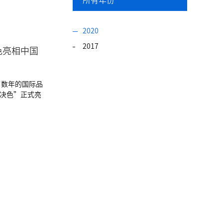
所有年份
2020
2017
决色亮相中国
了数年的国际品
名“决色”正式亮