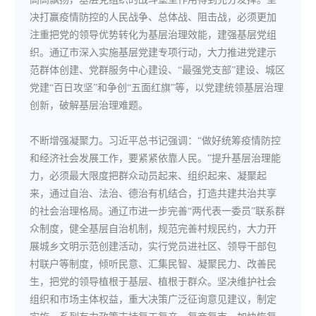
决打赢疫情防控的人民战争、总体战、阻击战，必须更加
注重把党的领导优势转化为基层治理效能，建强基层党组
织。通辽市深入实施基层党建专项行动，大力推进党建示
范群体创建、党群服务中心建设、“最强党支部”建设、城区
党建“百日攻坚”和争创“五面红旗”等，以党建统领基层治理
创新，破解基层治理难题。
不断增强凝聚力。习近平总书记强调：“做好统筹疫情防控
和经济社会发展工作，要紧紧依靠人民。”提升基层治理能
力，必须最大限度把群众动员起来、组织起来、凝聚起
来，通过自治、法治、德治有机结合，打造共建共治共享
的社会治理格局。通辽市进一步完善“两代表一委员”联系群
众制度，健全基层自治机制，规范完善村规民约，大力开
展城乡文明示范创建活动，实行党员进社区、领导干部包
村联户等制度，倾听民意、汇集民智、凝聚民力、改善民
生，把党的领导植根于基层、植根于群众。坚决维护社会
组织和市场主体权益，重大决策广泛征询意见建议，制定