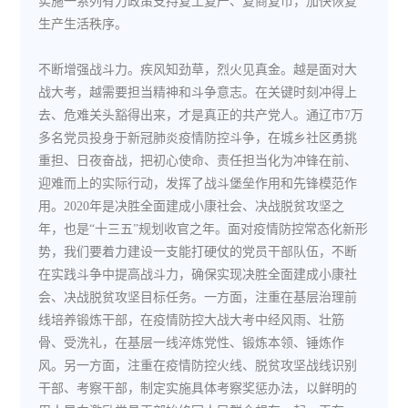
实施一系列有力政策支持复工复产、复商复市，加快恢复
生产生活秩序。
不断增强战斗力。疾风知劲草，烈火见真金。越是面对大
战大考，越需要担当精神和斗争意志。在关键时刻冲得上
去、危难关头豁得出来，才是真正的共产党人。通辽市7万
多名党员投身于新冠肺炎疫情防控斗争，在城乡社区勇挑
重担、日夜奋战，把初心使命、责任担当化为冲锋在前、
迎难而上的实际行动，发挥了战斗堡垒作用和先锋模范作
用。2020年是决胜全面建成小康社会、决战脱贫攻坚之
年，也是“十三五”规划收官之年。面对疫情防控常态化新形
势，我们要着力建设一支能打硬仗的党员干部队伍，不断
在实践斗争中提高战斗力，确保实现决胜全面建成小康社
会、决战脱贫攻坚目标任务。一方面，注重在基层治理前
线培养锻炼干部，在疫情防控大战大考中经风雨、壮筋
骨、受洗礼，在基层一线淬炼党性、锻炼本领、锤炼作
风。另一方面，注重在疫情防控火线、脱贫攻坚战线识别
干部、考察干部，制定实施具体考察奖惩办法，以鲜明的