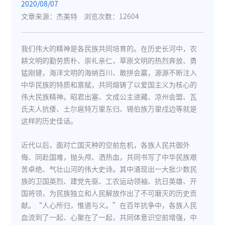
2020/08/07
文章来源：杰美特
浏览次数：12604
我们伟大的精神是各民族共同培育的。在历史长河中，农
耕文明的勤劳质朴、崇礼亲仁，草原文明的热烈奔放、勇
猛刚健，海洋文明的海纳百川、敢拼会赢，源源不断注入
中华民族的特质和禀赋，共同熔铸了以爱国主义为核心的
伟大民族精神。昭君出塞、文成公主进藏、凉州会盟、瓦
氏夫人抗倭、土尔扈特万里东归、锡伯族万里戍边等就是
这样的历史佳话。
近代以后，面对亡国灭种的空前危机，各族人民共御外
侮、同赴国难，抛头颅、洒热血，共同书写了中华民族艰
苦卓绝、气壮山河的伟大史诗。其中涌现出一大批少数民
族的卫国英烈、建党先驱、工农运动领袖、抗日英雄、开
国将领，为民族独立和人民解放作出了不可磨灭的历史贡
献。“人心所归，惟道与义。”在百年抗争中，各族人民
血流到了一起、心聚在了一起，共同体意识空前增强，中