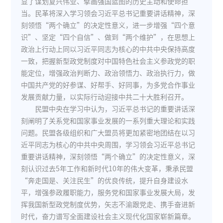
显了谋划复兴伟业、擘画强国蓝图的历史主动和使命担
当。民革将深入学习领会习近平总书记重要讲话精神，深
刻领悟“两个确立”的决定性意义，进一步增强“四个意
识”、坚定“四个自信”、做到“两个维护”，在思想上
政治上行动上同以习近平同志为核心的中共中央保持高度
一致，把握新型政党制度对中国特色社会主义参政党的职
能定位，增强政治判断力、政治领悟力、政治执行力，做
中国共产党的好参谋、好帮手、好同事，为多党合作事业
发展贡献力量，以实际行动迎接中共二十大胜利召开。
民盟中央在学习中认为，习近平总书记的重要讲话深
刻阐明了关系党和国家事业发展的一系列重大理论和实践
问题。民盟各级组织和广大盟员将更加紧密地团结在以习
近平同志为核心的中共中央周围，学习领会习近平总书记
重要讲话精神，深刻领悟“两个确立”的决定性意义，深
刻认识过去5年工作和新时代10年的伟大变革，秉承民盟
“奔走国是、关注民生”的优良传统，提升自身建设水
平，增强参政履职能力，服务党和国家事业发展大局，发
挥我国新型政党制度优势，矢志不渝跟党走、携手奋进新
时代，奋力谱写全面建设社会主义现代化国家崭新篇章。