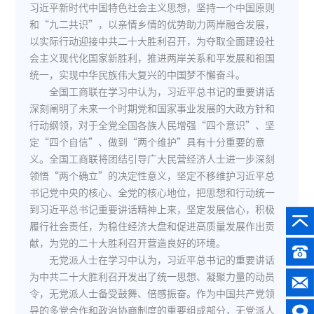
习近平新时代中国特色社会主义思想，坚持一个中国原则
和“九二共识”，以亲情乡情的优势助力两岸融合发展，
以实际行动迎接中共二十大胜利召开，为夺取全面建设社
会主义现代化国家新胜利，推进两岸关系和平发展和祖国
统一，实现中华民族伟大复兴的中国梦不懈奋斗。
全国工商联在学习中认为，习近平总书记的重要讲话
深刻阐明了未来一个时期党和国家事业发展的大政方针和
行动纲领，对于全党全国各族人民增强“四个意识”、坚
定“四个自信”、做到“两个维护”具有十分重要的意
义。全国工商联将团结引导广大民营经济人士进一步深刻
领悟“两个确立”的决定性意义，坚定不移维护习近平总
书记党中央的核心、全党的核心地位，把思想和行动统一
到习近平总书记重要讲话精神上来，坚定发展信心，积极
履行社会责任，为稳住经济大盘和促进高质量发展作出贡
献，为党的二十大胜利召开营造良好的环境。
无党派人士在学习中认为，习近平总书记的重要讲话
为中共二十大胜利召开发出了统一思想、凝聚力量的动员
令，无党派人士备受鼓舞、倍感振奋。作为中国共产党领
导的多党合作和政治协商制度的重要组成部分，无党派人