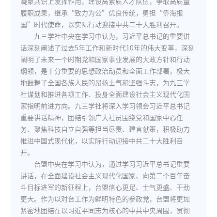
凝聚共识上发挥作用，建设高素质人才队伍，争取高质量
履职成果，继承“致力为公”优良传统，勇担“侨海报
国”时代使命，以实际行动迎接中共二十大胜利召开。
九三学社中央在学习中认为，习近平总书记的重要讲
话深刻阐述了过去5年工作和新时代10年的伟大变革，深刻
阐明了未来一个时期党和国家事业发展的大政方针和行动
纲领，是十分重要的思想政治动员和全面工作部署，极大
地鼓舞了全国各族人民的昂扬士气和坚强斗志，为九三学
社谋划和推进各项工作、投身全面建设社会主义现代化国
家指明前进方向。九三学社将深入学习领会习近平总书记
重要讲话精神，团结引领广大社员围绕党和国家中心任
务、聚焦科技自立自强等担当尽责、建言献策，积极助力
推进中国式现代化，以实际行动迎接中共二十大胜利召
开。
台盟中央在学习中认为，通过学习习近平总书记重要
讲话，在全面建设社会主义现代化国家、向第二个百年奋
斗目标进军的新征程上，台盟信心更足、士气更盛、干劲
更大。作为以对台工作为鲜明特色的参政党，台盟将更加
紧密地团结在以习近平同志为核心的中共中央周围，贯彻