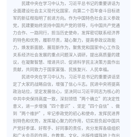
民建中央在学习中认为，习近平总书记的重要讲话为
全面建设社会主义现代化国家、向第二个百年奋斗目标进
军的新征程指明了前进方向。作为中国特色社会主义参政
党，民建要始终坚持中国共产党的领导，与中国共产党通
力合作、一路同行，担当历史使命，发挥密切联系经济界
的特色和优势，履职尽责，凝心聚力，提高参政议政能
力，焕发新面貌、展现新作为，聚焦党和国家中心工作及
关系经济社会发展的重点问题深入调研，提出高质量的建
议，在凝聚智慧、增进共识、促进科学民主决策方面作出
贡献，共同致力于国家富强、民族复兴、人民幸福。
民进中央在学习中认为，习近平总书记的重要讲话坚
定了大家的战略自信，增强了信心斗志。民进中央将提高
政治站位，坚定发展信心，坚决同以习近平同志为核心的
中共中央保持高度一致，深刻领悟“两个确立”的决定性
意义，进一步增强“四个意识”、坚定“四个自信”、做
到“两个维护”，牢记参政党的初心和使命，发挥民进界
别特色和优势，发挥凝心聚力的作用，切实担负起中国共
产党好参谋、好帮手、好同事的责任，充分发挥各级组织
和广大会员的作用，在教育、文化、出版传媒阵地上作出