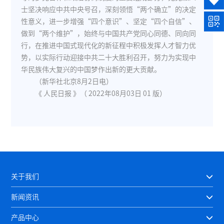
士坚决响应中共中央号召，深刻领悟“两个确立”的决定
性意义，进一步增强“四个意识”、坚定“四个自信”、
做到“两个维护”，始终与中国共产党同心同德、同向同
行，在推进中国式现代化的新征程中积极发挥人才智力优
势，以实际行动迎接中共二十大胜利召开，努力为实现中
华民族伟大复兴的中国梦作出新的更大贡献。
（新华社北京8月2日电）
《 人民日报 》（ 2022年08月03日 01 版）
关于我们
新闻资讯
产品中心