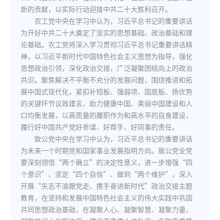
新的贡献，以实际行动迎接中共二十大胜利召开。
农工党中央在学习中认为，习近平总书记的重要讲话
为开好中共二十大奠定了坚实的思想基础、政治基础和理
论基础。农工党将深入学习贯彻习近平总书记重要讲话精
神，以习近平新时代中国特色社会主义思想为指导，强化
思想政治引领，深化政治交接，广泛凝聚团结向上的政治
共识。聚焦解决不平衡不充分的发展问题，围绕推进和拓
展中国式现代化，紧扣补短板、强弱项、固底板、扬优势
的关键环节议政建言，助力健康中国、美丽中国建设和人
口均衡发展，以高质量的履职作为和高水平的自身建设，
履行好中国共产党好参谋、好帮手、好同事的责任。
致公党中央在学习中认为，习近平总书记的重要讲话
为未来一个时期党和国家事业发展指明方向。致公党全党
要深刻领悟“两个确立”的决定性意义，进一步增强“四
个意识”、坚定“四个自信”、做到“两个维护”，深入
开展“矢志不渝跟党走、携手奋进新时代”政治交接主题
教育，在坚持和发展中国特色社会主义的伟大实践中巩固
共同思想政治基础，在凝聚人心、凝聚智慧、凝聚力量、