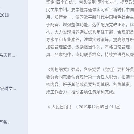
坚定“四个自信”、带头做到“两个维护”，提高
.
民主集中制。要学懂弄通做实习近平新时代中国
019
用、知行合一，做习近平新时代中国特色社会主
子配备、增强整体功能，选优配强党政正职，优
构，大力发现培养选拔优秀年轻干部，合理配备
导水平和专业素养，注重实践锻炼，提高领导班
加强管理监督、激励担当作为，严格日常管理，
风、严肃纪律，密切联系群众，持续推进党风廉
志将...
《规划纲要》强调，各级党委（党组）要抓好贯
要负责同志要认真履行第一责任人职责，把选干
核内容。班子其他成员要各司其职、各负其责。
耕文...
成工作合力，推动各项任务顺利完成。
《 人民日报 》（ 2019年12月05日 01 版）
4万名，