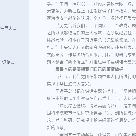
事。”中国工程院院士、江南大学校长陈卫说，
大变革，为新征程上再出发提供了科学指引。我
家粮食安全战略的认识，全方位、多途径开发食
“历史告诉我们，一个国家、一个政党，领
巨大...
之所以能够取得新的重大成就，之所以经受住了
挑战考验，根本在于习近平总书记掌舵领航，在
引。”中央党史和文献研究院研究员孙东升表示
文献研究工作紧密结合起来，用我们的研究成果
刻地领会“两个确立”对推进中华民族伟大复兴
使...
最根本的是要把我们自己的事情做好
百年来，我们党团结带领中国人民所进行的
实现中华民族伟大复兴。
习近平总书记在讲话中深刻指出：“坚持把
展进步的命运牢牢掌握在自己手中。”广大知识
“建设绿色低碳、清洁美丽的城市，是中国
国科学院城市环境研究所党委书记、副所长陈少
求，潜心科研，研究提出解决问题的新思路、新
新的贡献。
“全国五一劳动奖章”获得者、中钢集团邢