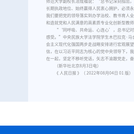
师范大学副校长冶成福说：“总书记深刻指出，
长期执政地位、始终赢得人民衷心拥护，必须永
我们要把党的领导落实到办学治校、教书育人全
和造就党和人民满意的高素质专业化创新型教师
“‘同呼吸、共命运、心连心’，总书记对
感受。”中央民族大学法学院学生木巴拉克·马
会主义现代化强国两步走战略安排进行宏观展望
信，在以习近平同志为核心的党中央领导下，我
在一起，坚定不移听党话，矢志不渝跟党走，奋
（新华社北京8月3日电）
《 人民日报 》（ 2022年08月04日 01 版）