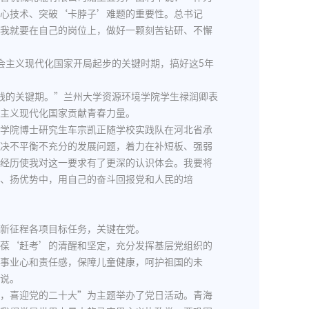
心技术、突破‘卡脖子’难题的重要性。总书记
我就要在自己的岗位上，做好一颗刻苦钻研、不懈
会主义现代化国家开局起步的关键时期，搞好这5年
践的关键期。”兰州大学资源环境学院学生禄润卿表
主义现代化国家贡献青春力量。
学院博士研究生车宗凯正随学校实践队在河北省承
决不平衡不充分的发展问题，着力在补短板、强弱
经历使我对这一要求有了更深的认识体会。我要将
、扬优势中，用自己的奋斗回报党和人民的培
新征程各项目标任务，关键在党。
葆‘赶考’的清醒和坚定，充分发挥基层党组织的
事业心和责任感，保障儿童健康，呵护祖国的未
说。
，喜迎党的二十大”为主题举办了党日活动。青海