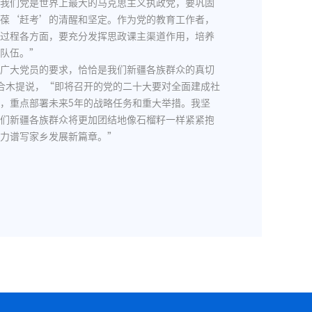
我们党是世界上最大的马克思主义执政党，要巩固
葆‘赶考’的清醒和坚定。作为党的教育工作者，
过程各方面，要充分发挥思政课主渠道作用，培养
队伍。”
广大党员的要求，恰恰是我们新疆各族群众的真切
合木提说，“即将召开的党的二十大要对全面建成社
，重点部署未来5年的战略任务和重大举措。我坚
们新疆各族群众将更加团结地像石榴籽一样紧紧抱
力谱写家乡发展新篇章。”