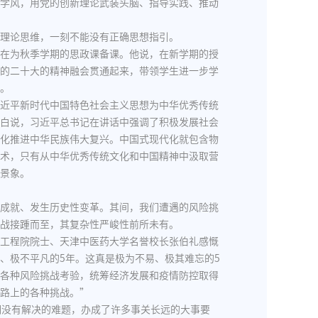
学风，用党的创新理论武装头脑、指导实践、推动
理论思维，一刻不能没有正确思想指引。
在为秋季学期的思政课备课。他说，在新学期的授
的二十大的精神融会贯通起来，带领学生进一步学
。
近平新时代中国特色社会主义思想为中华优秀传统
白说，习近平总书记在讲话中强调了积极发展社会
化推进中华民族伟大复兴。中国式现代化就包含物
术，只有从中华优秀传统文化和中国精神中汲取营
景象。
成就、发生历史性变革。其间，我们遭遇的风险挑
战接踵而至，其复杂性严峻性前所未有。
工程院院士、天津中医药大学名誉校长张伯礼感慨
、极不平凡的5年。这真是极为不易、极其难忘的5
各种风险挑战考验，统筹经济发展和疫情防控取得
路上的各种挑战。”
期没有解决的难题，办成了许多事关长远的大事要