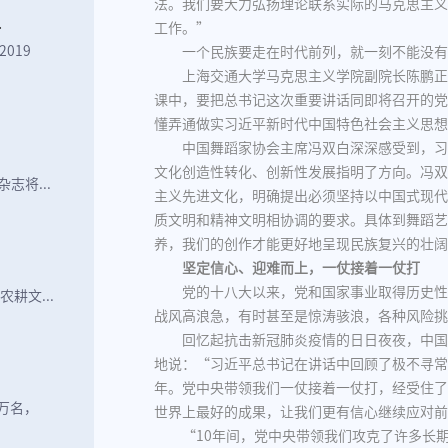
法。我们要大力弘扬理论联系实际的马克思主义
.
工作。”
019
一个民族要走在时代前列，就一刻不能没有
上海交通大学马克思主义学院副院长陈鹏正
课中，要把总书记这次重要讲话同即将召开的党
懂弄通做实习近平新时代中国特色社会主义思想
中国舞蹈家协会主席冯双白深深感受到，习
文化创造性转化、创新性发展指明了方向。冯双
志将...
主义先进文化，明确提出必须坚持以中国式现代
质文明和精神文明相协调的要求。具体到舞蹈艺
养，我们的创作才能更好地呈现民族复兴的壮阔
坚定信心、迎难而上，一仗接着一仗打
党的十八大以来，党和国家事业取得历史性
耕文...
战风高浪急，有时甚至是惊涛骇浪，各种风险挑
回忆起抗击新冠肺炎疫情的日日夜夜，中国
地说：“习近平总书记在讲话中回顾了极不寻常
年。党中央带领我们一仗接着一仗打，经受住了
4万名，
世界上最好的成果，让我们更有信心继续应对前
“10年间，党中央带领我们攻克了许多长