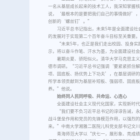
一名从基层成长起来的技术工人，我深知掌握核
说，‘最根本的是要把我们自己的事情做好’，
创新的‘螺丝钉’。”
习近平总书记指出，未来5年是全面建设社
的发展对于实现第二个百年奋斗目标至关重要。
“未来5年，也正是我们走出校园、投身实
示，将以奋斗作笔、汗水为墨，为全面建设社会
暑期炎夏、骄阳似火。清华大学马克思主义
德市调研。“习近平总书记强调‘要紧紧抓住解
项、固底板、扬优势上下功夫’，在基层调研的
所学本领贡献到为基层补短板、强弱项、固底板
养。”他说。
始终同人民同呼吸、共命运、心连心
全面建设社会主义现代化国家，实现新时代
“我们要不负习近平总书记的谆谆告诫，永
战斗堡垒作用和党员的先锋模范作用，以强烈的
来。”中南大学湘雅二医院儿科党支部书记文川
青海师范大学以“庆七一，展形象、亮成绩